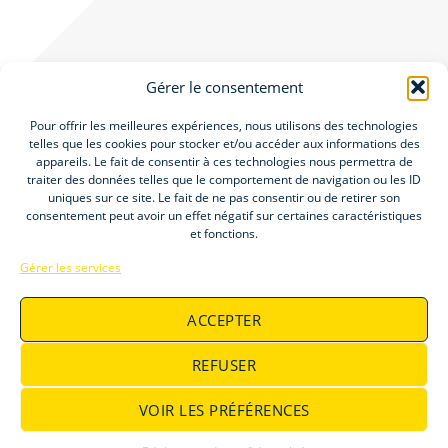
Gérer le consentement
Pour offrir les meilleures expériences, nous utilisons des technologies
telles que les cookies pour stocker et/ou accéder aux informations des
appareils. Le fait de consentir à ces technologies nous permettra de
Accueil
traiter des données telles que le comportement de navigation ou les ID
Groupe Elitys
uniques sur ce site. Le fait de ne pas consentir ou de retirer son
consentement peut avoir un effet négatif sur certaines caractéristiques
Offres d’emploi
et fonctions.
Gérer les services
ACCEPTER
REFUSER
©Elitys 2026
Mentions Légales
CGU
VOIR LES PRÉFÉRENCES
Politique de confidentialité