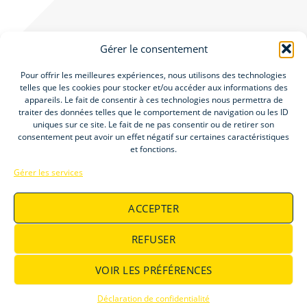
Gérer le consentement
Pour offrir les meilleures expériences, nous utilisons des technologies
telles que les cookies pour stocker et/ou accéder aux informations des
appareils. Le fait de consentir à ces technologies nous permettra de
Accueil
traiter des données telles que le comportement de navigation ou les ID
Groupe Elitys
uniques sur ce site. Le fait de ne pas consentir ou de retirer son
consentement peut avoir un effet négatif sur certaines caractéristiques
Offres d’emploi
et fonctions.
Gérer les services
ACCEPTER
REFUSER
©Elitys 2026
Mentions Légales
CGU
VOIR LES PRÉFÉRENCES
Politique de confidentialité
Déclaration de confidentialité