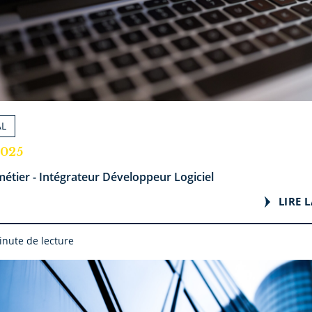
AL
2025
étier - Intégrateur Développeur Logiciel
LIRE L
inute de lecture