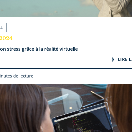
AL
.2024
on stress grâce à la réalité virtuelle
LIRE L
inutes de lecture