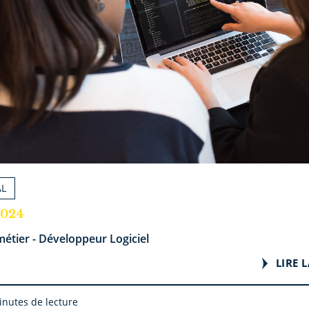
AL
2024
étier - Développeur Logiciel
LIRE L
inutes de lecture