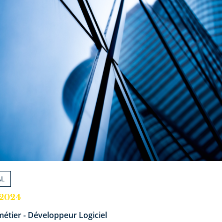
AL
.2024
étier - Développeur Logiciel