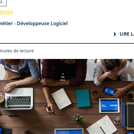
AL
.2023
étier - Développeuse Logiciel
LIRE L
inutes de lecture