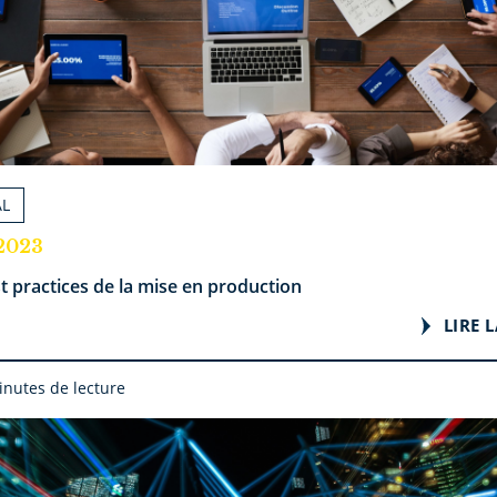
AL
.2023
t practices de la mise en production
LIRE L
inutes de lecture