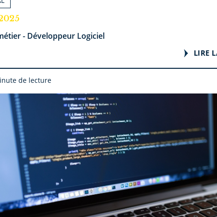
AL
.2025
étier - Développeur Logiciel
LIRE L
inute de lecture